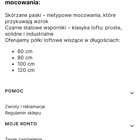
mocowania:
Skórzane paski – nietypowe mocowania, które
przykuwają wzrok
Czarne stalowe wsporniki – klasyka loftu: proste,
solidne i industrialne
Oferujemy półki loftowe wiszące w długościach:
60 cm
80 cm
100 cm
120 cm
Linki w stopce
POMOC
Zwroty i reklamacje
Regulamin sklepu
MOJE KONTO
Twoje zamówienia