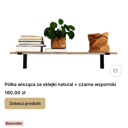
Półka wisząca ze sklejki natural + czarne wsporniki
Cena
160,00 zł
Zobacz produkt
Bestseller