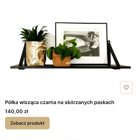
Półka wisząca czarna na skórzanych paskach
Cena
140,00 zł
Zobacz produkt