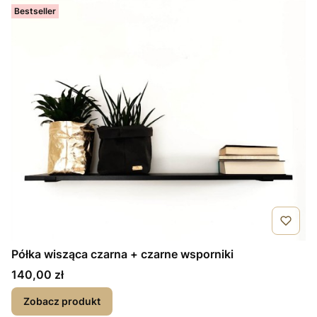
Bestseller
Półka wisząca czarna + czarne wsporniki
Cena
140,00 zł
Zobacz produkt