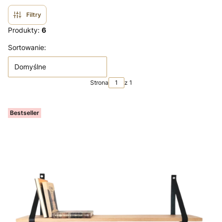
Filtry
Produkty:
6
Lista produktów
Sortowanie:
Domyślne
Strona
z 1
Bestseller