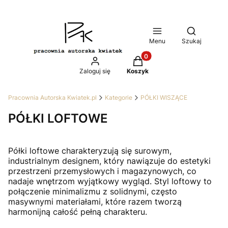
Otwórz wy
Menu
Szukaj
Produkty w koszyku: 0. Z
Zaloguj się
Koszyk
Pracownia Autorska Kwiatek.pl
Kategorie
PÓŁKI WISZĄCE
PÓŁKI LOFTOWE
Półki loftowe charakteryzują się surowym,
industrialnym designem, który nawiązuje do estetyki
przestrzeni przemysłowych i magazynowych, co
nadaje wnętrzom wyjątkowy wygląd. Styl loftowy to
połączenie minimalizmu z solidnymi, często
masywnymi materiałami, które razem tworzą
harmonijną całość pełną charakteru.