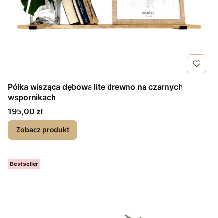
Półka wisząca dębowa lite drewno na czarnych
wspornikach
Cena
195,00 zł
Zobacz produkt
Bestseller