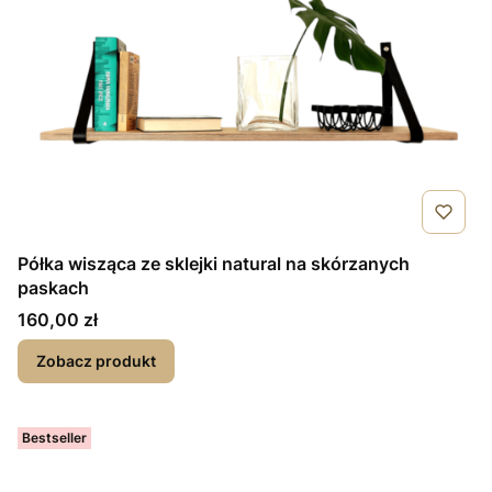
Półka wisząca ze sklejki natural na skórzanych
paskach
Cena
160,00 zł
Zobacz produkt
Bestseller